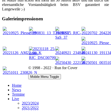
ist Matze nun schon seit mehr als 30 Jahren aktiv und hat durch die
ehrenamtliche Vorstandstätigkeit beim BSV garantiert nie
Langeweile ;-)
Galerieimpressionen
© 1998 - 2022 · Run for Cover
Mobile Menu Toggle
Home
News
Termine
Live
2023/2024
2021/2022