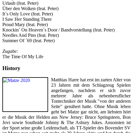
Urlaub (feat. Peter)
Über den Wolken (feat. Peter)
It´s Only Love (feat. Peter)
I Saw Her Standing There
Proud Mary (feat. Peter)
Knockin´ On Heaven´s Door / Bandvorstellung (feat. Peter)
Needles And Pins (feat. Peter)
Summer Of ´69 (feat. Peter)
Zugabe:
The Time Of My Life
History
Matthias Harre hat erst im zarten Alter von
23 Jahren mit dem Schlagzeug Spielen
angefangen, nachdem er sich zuvor
mehrere Jahre als nebenberuflicher
Tontechniker der Musik "von der anderen
Seite" genähert hatte. Ohne Musik leben
geht bei Matze gar nicht, am liebsten hört
er die Musik der Helden aus New Jersey: Bruce Springsteen, Bon
Jovi sowie Southside Johnny & The Asbury Jukes. Ansonsten ist
der Sport seine große Leidenschaft, als TT-Spieler des Bovender SV