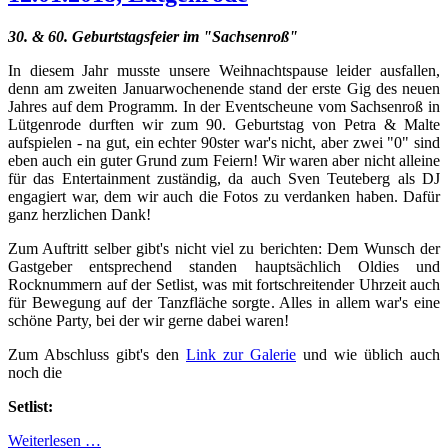
30. & 60. Geburtstagsfeier im "Sachsenroß"
In diesem Jahr musste unsere Weihnachtspause leider ausfallen,
denn am zweiten Januarwochenende stand der erste Gig des neuen
Jahres auf dem Programm. In der Eventscheune vom Sachsenroß in
Lütgenrode durften wir zum 90. Geburtstag von Petra & Malte
aufspielen - na gut, ein echter 90ster war's nicht, aber zwei "0" sind
eben auch ein guter Grund zum Feiern! Wir waren aber nicht alleine
für das Entertainment zuständig, da auch Sven Teuteberg als DJ
engagiert war, dem wir auch die Fotos zu verdanken haben. Dafür
ganz herzlichen Dank!
Zum Auftritt selber gibt's nicht viel zu berichten: Dem Wunsch der
Gastgeber entsprechend standen hauptsächlich Oldies und
Rocknummern auf der Setlist, was mit fortschreitender Uhrzeit auch
für Bewegung auf der Tanzfläche sorgte. Alles in allem war's eine
schöne Party, bei der wir gerne dabei waren!
Zum Abschluss gibt's den
Link zur Galerie
und wie üblich auch
noch die
Setlist:
Weiterlesen …