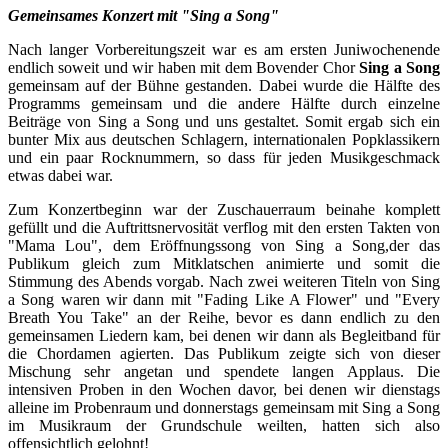
Gemeinsames Konzert mit "Sing a Song"
Nach langer Vorbereitungszeit war es am ersten Juniwochenende
endlich soweit und wir haben mit dem Bovender Chor
Sing a Song
gemeinsam auf der Bühne gestanden. Dabei wurde die Hälfte des
Programms gemeinsam und die andere Hälfte durch einzelne
Beiträge von Sing a Song und uns gestaltet. Somit ergab sich ein
bunter Mix aus deutschen Schlagern, internationalen Popklassikern
und ein paar Rocknummern, so dass für jeden Musikgeschmack
etwas dabei war.
Zum Konzertbeginn war der Zuschauerraum beinahe komplett
gefüllt und die Auftrittsnervosität verflog mit den ersten Takten von
"Mama Lou", dem Eröffnungssong von Sing a Song,der das
Publikum gleich zum Mitklatschen animierte und somit die
Stimmung des Abends vorgab. Nach zwei weiteren Titeln von Sing
a Song waren wir dann mit "Fading Like A Flower" und "Every
Breath You Take" an der Reihe, bevor es dann endlich zu den
gemeinsamen Liedern kam, bei denen wir dann als Begleitband für
die Chordamen agierten. Das Publikum zeigte sich von dieser
Mischung sehr angetan und spendete langen Applaus. Die
intensiven Proben in den Wochen davor, bei denen wir dienstags
alleine im Probenraum und donnerstags gemeinsam mit Sing a Song
im Musikraum der Grundschule weilten, hatten sich also
offensichtlich gelohnt!